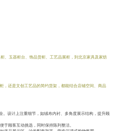
展柜、玉器柜台、饰品货柜、工艺品展柜，到北京家具及家纺
展柜，还是文创工艺品的简约货架，都能结合店铺空间、商品
安全。设计上注重细节，如绒布内衬、多角度展示结构，提升顾
便于顾客互动挑选，同时保持陈列整洁。
如床品展示区、沙发配套架等，营造沉浸式购物氛围。