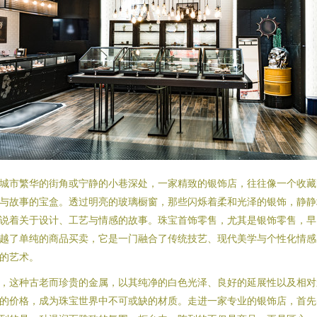
城市繁华的街角或宁静的小巷深处，一家精致的银饰店，往往像一个收藏
与故事的宝盒。透过明亮的玻璃橱窗，那些闪烁着柔和光泽的银饰，静静
说着关于设计、工艺与情感的故事。珠宝首饰零售，尤其是银饰零售，早
越了单纯的商品买卖，它是一门融合了传统技艺、现代美学与个性化情感
的艺术。
，这种古老而珍贵的金属，以其纯净的白色光泽、良好的延展性以及相对
的价格，成为珠宝世界中不可或缺的材质。走进一家专业的银饰店，首先