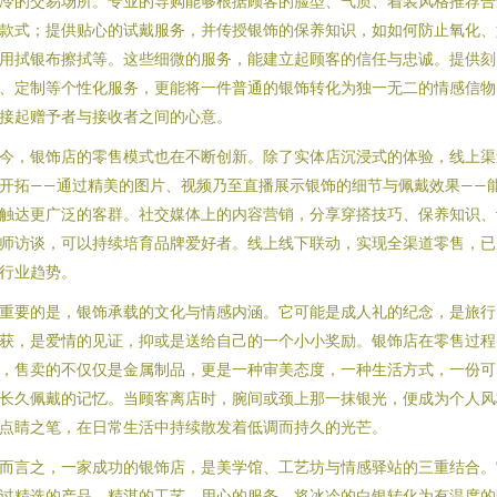
冷的交易场所。专业的导购能够根据顾客的脸型、气质、着装风格推荐合
款式；提供贴心的试戴服务，并传授银饰的保养知识，如如何防止氧化、
用拭银布擦拭等。这些细微的服务，能建立起顾客的信任与忠诚。提供刻
、定制等个性化服务，更能将一件普通的银饰转化为独一无二的情感信物
接起赠予者与接收者之间的心意。
今，银饰店的零售模式也在不断创新。除了实体店沉浸式的体验，线上渠
开拓——通过精美的图片、视频乃至直播展示银饰的细节与佩戴效果——
触达更广泛的客群。社交媒体上的内容营销，分享穿搭技巧、保养知识、
师访谈，可以持续培育品牌爱好者。线上线下联动，实现全渠道零售，已
行业趋势。
重要的是，银饰承载的文化与情感内涵。它可能是成人礼的纪念，是旅行
获，是爱情的见证，抑或是送给自己的一个小小奖励。银饰店在零售过程
，售卖的不仅仅是金属制品，更是一种审美态度，一种生活方式，一份可
长久佩戴的记忆。当顾客离店时，腕间或颈上那一抹银光，便成为个人风
点睛之笔，在日常生活中持续散发着低调而持久的光芒。
而言之，一家成功的银饰店，是美学馆、工艺坊与情感驿站的三重结合。
过精选的产品、精湛的工艺、用心的服务，将冰冷的白银转化为有温度的