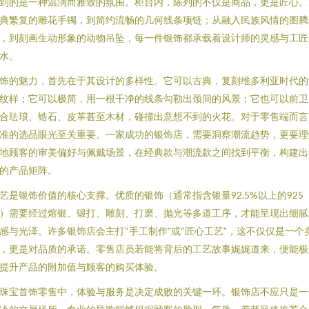
到的是一种温润而雅致的氛围。柜台内，陈列的不仅是商品，更是匠心。
典繁复的雕花手镯，到简约流畅的几何线条项链；从融入民族风情的图腾
，到刻画生动形象的动物吊坠，每一件银饰都承载着设计师的灵感与工匠
水。
饰的魅力，首先在于其设计的多样性。它可以古典，复刻维多利亚时代的
纹样；它可以极简，用一根干净的线条勾勒出颈间的风景；它也可以前卫
合珐琅、锆石、皮革甚至木材，碰撞出意想不到的火花。对于零售端而言
准的选品眼光至关重要。一家成功的银饰店，需要洞察潮流趋势，更要理
地顾客的审美偏好与佩戴场景，在经典款与潮流款之间找到平衡，构建出
的产品矩阵。
艺是银饰价值的核心支撑。优质的银饰（通常指含银量92.5%以上的925
）需要经过熔银、锻打、雕刻、打磨、抛光等多道工序，才能呈现出细腻
感与光泽。许多银饰店会主打“手工制作”或“匠心工艺”，这不仅仅是一个
，更是对品质的承诺。零售店员若能将背后的工艺故事娓娓道来，便能极
提升产品的附加值与顾客的购买体验。
珠宝首饰零售中，体验与服务是决定成败的关键一环。银饰店不应只是一