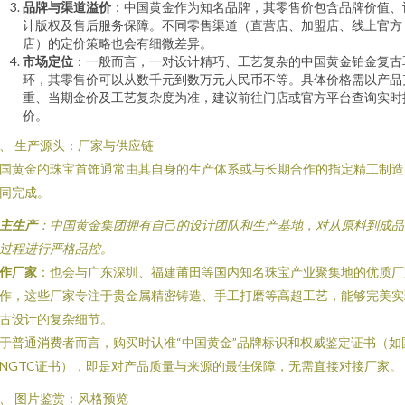
品牌与渠道溢价
：中国黄金作为知名品牌，其零售价包含品牌价值、
计版权及售后服务保障。不同零售渠道（直营店、加盟店、线上官方
店）的定价策略也会有细微差异。
市场定位
：一般而言，一对设计精巧、工艺复杂的中国黄金铂金复古
环，其零售价可以从数千元到数万元人民币不等。具体价格需以产品
重、当期金价及工艺复杂度为准，建议前往门店或官方平台查询实时
价。
、 生产源头：厂家与供应链
国黄金的珠宝首饰通常由其自身的生产体系或与长期合作的指定精工制造
同完成。
主生产
：中国黄金集团拥有自己的设计团队和生产基地，对从原料到成品
过程进行严格品控。
作厂家
：也会与广东深圳、福建莆田等国内知名珠宝产业聚集地的优质厂
作，这些厂家专注于贵金属精密铸造、手工打磨等高超工艺，能够完美实
古设计的复杂细节。
于普通消费者而言，购买时认准“中国黄金”品牌标识和权威鉴定证书（如
NGTC证书），即是对产品质量与来源的最佳保障，无需直接对接厂家。
、 图片鉴赏：风格预览