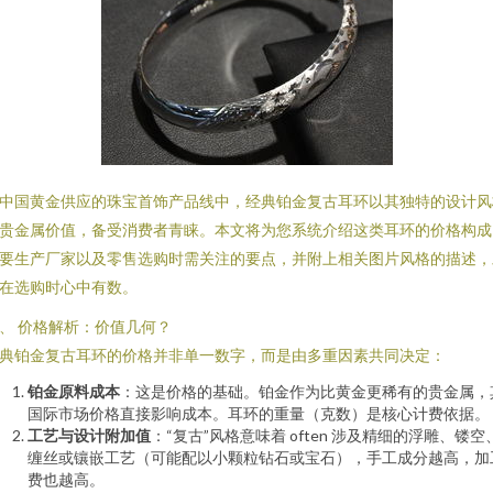
中国黄金供应的珠宝首饰产品线中，经典铂金复古耳环以其独特的设计风
贵金属价值，备受消费者青睐。本文将为您系统介绍这类耳环的价格构成
要生产厂家以及零售选购时需关注的要点，并附上相关图片风格的描述，
在选购时心中有数。
、 价格解析：价值几何？
典铂金复古耳环的价格并非单一数字，而是由多重因素共同决定：
铂金原料成本
：这是价格的基础。铂金作为比黄金更稀有的贵金属，
国际市场价格直接影响成本。耳环的重量（克数）是核心计费依据。
工艺与设计附加值
：“复古”风格意味着 often 涉及精细的浮雕、镂空
缠丝或镶嵌工艺（可能配以小颗粒钻石或宝石），手工成分越高，加
费也越高。