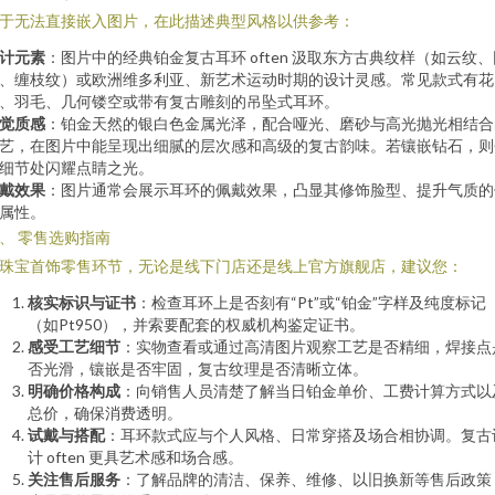
于无法直接嵌入图片，在此描述典型风格以供参考：
计元素
：图片中的经典铂金复古耳环 often 汲取东方古典纹样（如云纹、
、缠枝纹）或欧洲维多利亚、新艺术运动时期的设计灵感。常见款式有花
、羽毛、几何镂空或带有复古雕刻的吊坠式耳环。
觉质感
：铂金天然的银白色金属光泽，配合哑光、磨砂与高光抛光相结合
艺，在图片中能呈现出细腻的层次感和高级的复古韵味。若镶嵌钻石，则
细节处闪耀点睛之光。
戴效果
：图片通常会展示耳环的佩戴效果，凸显其修饰脸型、提升气质的
属性。
、 零售选购指南
珠宝首饰零售环节，无论是线下门店还是线上官方旗舰店，建议您：
核实标识与证书
：检查耳环上是否刻有“Pt”或“铂金”字样及纯度标记
（如Pt950），并索要配套的权威机构鉴定证书。
感受工艺细节
：实物查看或通过高清图片观察工艺是否精细，焊接点
否光滑，镶嵌是否牢固，复古纹理是否清晰立体。
明确价格构成
：向销售人员清楚了解当日铂金单价、工费计算方式以
总价，确保消费透明。
试戴与搭配
：耳环款式应与个人风格、日常穿搭及场合相协调。复古
计 often 更具艺术感和场合感。
关注售后服务
：了解品牌的清洁、保养、维修、以旧换新等售后政策