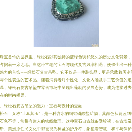
珠宝首饰的世界里，绿松石以其独特的蓝绿色调和悠久的历史文化背景，
占据着一席之地。当这种古老的宝石与现代复古风潮相遇，便催生出一种
魅力的首饰——绿松石复古吊坠。它不仅是一件装饰品，更是承载着历史
与个性表达的艺术品。随着消费者对个性化、文化内涵及手工艺价值的追
温，绿松石复古吊坠在零售市场中呈现出蓬勃的发展态势，成为连接过去
在的时尚桥梁。
、绿松石复古吊坠的魅力：宝石与设计的交融
松石，又称“土耳其玉”，是一种含水的铜铝磷酸盐矿物，其颜色从蔚蓝到
石色不等，常带有迷人的铁线纹理。这种宝石自古就备受珍视，在古埃及
斯、美洲原住民文化中都被视为神圣的护身符，象征着智慧、和平与保护