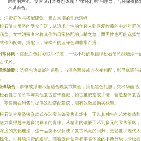
时尚的潮流。复古设计本身也体现了“循环利用”的理念，与环保价值
不谋而合。
、消费群体与搭配建议：复古风潮的现代演绎
松石复古吊坠的受众广泛，从追求个性的年轻人到喜爱收藏的中老年群体
涵盖。女性消费者常将其作为日常搭配的点睛之笔，而男性也可能选择简
式作为配饰。搭配上，绿松石的蓝绿色调非常百搭：
日常休闲
：搭配白色衬衫或牛仔装，一枚小巧的爪镶绿松石吊坠能增添一
古优雅。
职场通勤
：选择包边镶嵌的吊坠，与深色西装或连衣裙相配，彰显低调的
。
特殊场合
：群镶或浮雕吊坠适合晚宴或聚会，搭配黑色礼服，突出华丽感
松石复古吊坠常与其他复古首饰叠戴，如古董戒指或手链，营造整体复古
。零售商在销售时提供这些搭配建议，能有效激发购买欲望。
松石复古吊坠镶嵌款式在珠宝首饰零售市场中，正以其独特的艺术价值和
魅力赢得越来越多消费者的青睐。从精湛的镶嵌工艺到多元的零售策略，
深度的文化连接，这一品类不仅反映了复古风潮的回归，更彰显了现代人
性化、可持续消费的追求。随着设计创新和零售体验的不断升级，绿松石