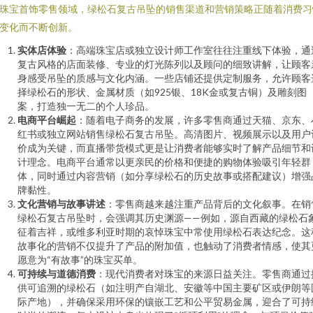
珠宝首饰零售领域，绿松石复古吊坠的销售渠道和营销策略正随着消费习
变化而不断创新。
实体店体验
：高端珠宝店或独立设计师工作室往往注重线下体验，通
复古风格的店面装修、专业的灯光陈列以及顾问的细致讲解，让顾客
身感受吊坠的质感与文化内涵。一些店铺还提供定制服务，允许顾客
择绿松石的形状、金属材质（如925银、18K金或复古铜）及雕刻图
案，打造独一无二的个人珍品。
电商平台崛起
：随着电子商务的发展，许多零售商通过天猫、京东、
红书或独立网站销售绿松石复古吊坠。高清图片、视频展示以及用户
价成为关键，而直播带货模式更是让消费者能够实时了解产品细节和
计理念。电商平台通常以更亲民的价格和便捷的购物体验吸引年轻群
体，同时通过内容营销（如分享绿松石的历史故事或搭配建议）增强
牌黏性。
文化营销与故事讲述
：零售商越来越注重产品背后的文化叙事。在销
绿松石复古吊坠时，会强调其历史渊源——例如，源自西藏的绿松石
征着吉祥，或维多利亚时期的哀悼珠宝中常使用绿松石表达纪念。这
故事化的营销不仅提升了产品的附加值，也触动了消费者情感，使其
愿意为“有故事”的珠宝买单。
可持续与道德消费
：现代消费者对珠宝的来源日益关注。零售商通过
供可追溯的绿松石（如注明产自湖北、安徽等中国主要矿区或伊朗等
际产地），并确保采用环保的镶嵌工艺和公平贸易金属，迎合了可持