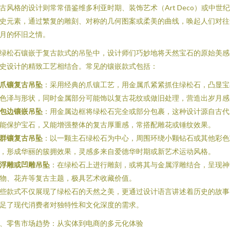
古风格的设计则常常借鉴维多利亚时期、装饰艺术（Art Deco）或中世
史元素，通过繁复的雕刻、对称的几何图案或柔美的曲线，唤起人们对往
月的怀旧之情。
绿松石镶嵌于复古款式的吊坠中，设计师们巧妙地将天然宝石的原始美感
史设计的精致工艺相结合。常见的镶嵌款式包括：
爪镶复古吊坠
：采用经典的爪镶工艺，用金属爪紧紧抓住绿松石，凸显宝
色泽与形状，同时金属部分可能饰以复古花纹或做旧处理，营造出岁月感
包边镶嵌吊坠
：用金属边框将绿松石完全或部分包裹，这种设计源自古代
能保护宝石，又能增强整体的复古厚重感，常搭配雕花或锤纹效果。
群镶复古吊坠
：以一颗主石绿松石为中心，周围环绕小颗钻石或其他彩色
，形成华丽的簇拥效果，灵感多来自爱德华时期或新艺术运动风格。
浮雕或凹雕吊坠
：在绿松石上进行雕刻，或将其与金属浮雕结合，呈现神
物、花卉等复古主题，极具艺术收藏价值。
些款式不仅展现了绿松石的天然之美，更通过设计语言讲述着历史的故事
足了现代消费者对独特性和文化深度的需求。
、零售市场趋势：从实体到电商的多元化体验